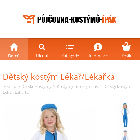
Domů
Hledat
Kategorie
Informace
Košík
Dětský kostým Lékař/Lékařka
E-shop
>
Dětské kostýmy
>
Kostýmy pro nejmenší
> Dětský kostým
Lékař/Lékařka