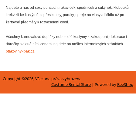
Najdete u nás od sexy punčoch, rukaviček, spodniček a sukýnek, klobouků
i rekvizit ke kostýmům, přes knírky, paruky, spreje na vlasy a líčidla až po
žertovné předměty k rozveselení okolí.
Všechny karnevalové doplňky nebo celé kostýmy k zakoupení, dekorace i
dárečky s aktuálními cenami najdete na našich internetových stránkách
ptakoviny-ipak.cz
.
Copyright ©2026, Všechna práva vyhrazena
Costume Rental Store
| Powered by
BeeShop