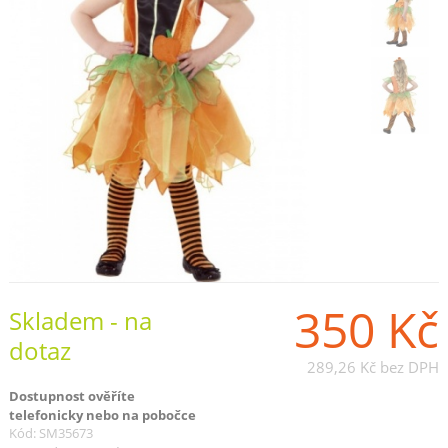
350 Kč
Skladem - na
dotaz
289,26 Kč
bez DPH
Dostupnost ověříte
telefonicky nebo na pobočce
Kód: SM35673