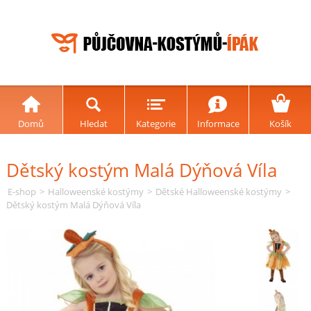
Domů
Hledat
Kategorie
Informace
Košík
Dětský kostým Malá Dýňová Víla
E-shop
>
Halloweenské kostýmy
>
Dětské Halloweenské kostýmy
>
Dětský kostým Malá Dýňová Víla