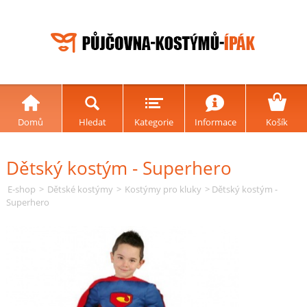
Domů
Hledat
Kategorie
Informace
Košík
Dětský kostým - Superhero
E-shop
>
Dětské kostýmy
>
Kostýmy pro kluky
> Dětský kostým -
Superhero