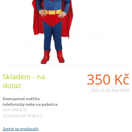
350 Kč
Skladem - na
dotaz
289,26 Kč
bez DPH
Dostupnost ověříte
telefonicky nebo na pobočce
Kód: GR82670
Vyzvednutí: Praha 2
Zeptat se prodavače