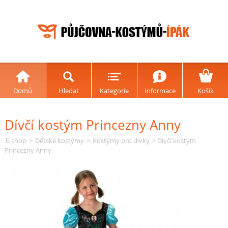
Domů
Hledat
Kategorie
Informace
Košík
Dívčí kostým Princezny Anny
E-shop
>
Dětské kostýmy
>
Kostýmy pro dívky
> Dívčí kostým
Princezny Anny