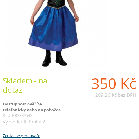
350 Kč
Skladem - na
dotaz
289,26 Kč
bez DPH
Dostupnost ověříte
telefonicky nebo na pobočce
Kód: RB3889543
Vyzvednutí: Praha 2
Zeptat se prodavače