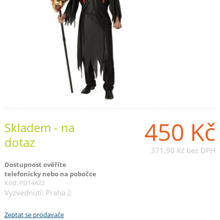
450 Kč
Skladem - na
dotaz
371,90 Kč
bez DPH
Dostupnost ověříte
telefonicky nebo na pobočce
Kód: PD14422
Vyzvednutí: Praha 2
Zeptat se prodavače