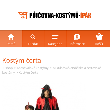
Domů
Hledat
Kategorie
Informace
Košík
Kostým čerta
E-shop
>
Karnevalové kostýmy
>
Mikulášské, andělské a čertovské
kostýmy
> Kostým čerta