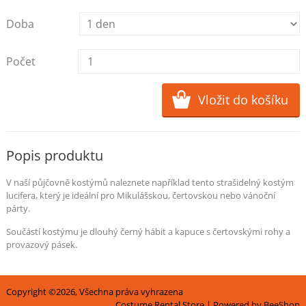
Doba
Počet
Popis produktu
V naší půjčovně kostýmů naleznete například tento strašidelný kostým
lucifera, který je ideální pro Mikulášskou, čertovskou nebo vánoční
párty.
Součástí kostýmu je dlouhý černý hábit a kapuce s čertovskými rohy a
provazový pásek.
Copyright ©2026, Všechna práva vyhrazena
Costume Rental Store
| Powered by
BeeShop