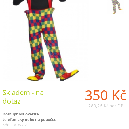
350 Kč
Skladem - na
dotaz
289,26 Kč
bez DPH
Dostupnost ověříte
telefonicky nebo na pobočce
Kód: SM96312