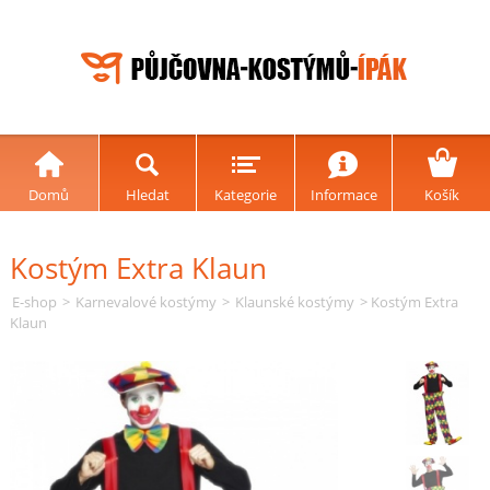
Domů
Hledat
Kategorie
Informace
Košík
Kostým Extra Klaun
E-shop
>
Karnevalové kostýmy
>
Klaunské kostýmy
> Kostým Extra
Klaun