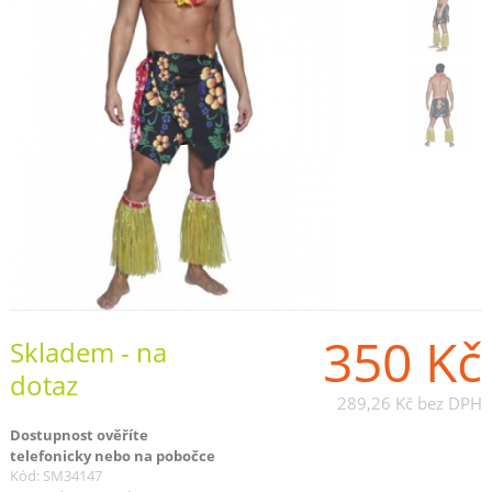
350 Kč
Skladem - na
dotaz
289,26 Kč
bez DPH
Dostupnost ověříte
telefonicky nebo na pobočce
Kód: SM34147