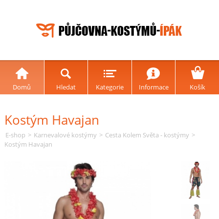
Domů
Hledat
Kategorie
Informace
Košík
Kostým Havajan
E-shop
>
Karnevalové kostýmy
>
Cesta Kolem Světa - kostýmy
>
Kostým Havajan