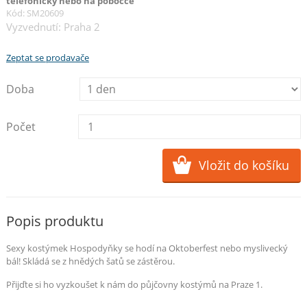
telefonicky nebo na pobočce
Kód: SM20609
Vyzvednutí: Praha 2
Zeptat se prodavače
Doba
Počet
Popis produktu
Sexy kostýmek Hospodyňky se hodí na Oktoberfest nebo myslivecký
bál! Skládá se z hnědých šatů se zástěrou.
Přijďte si ho vyzkoušet k nám do půjčovny kostýmů na Praze 1.