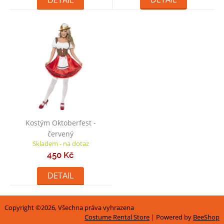
DETAIL
Kostým Oktoberfest -
červený
Skladem - na dotaz
450 Kč
DETAIL
Copyright ©2026, Všechna práva vyhrazena
Costume Rental Store
| Powered by
BeeShop