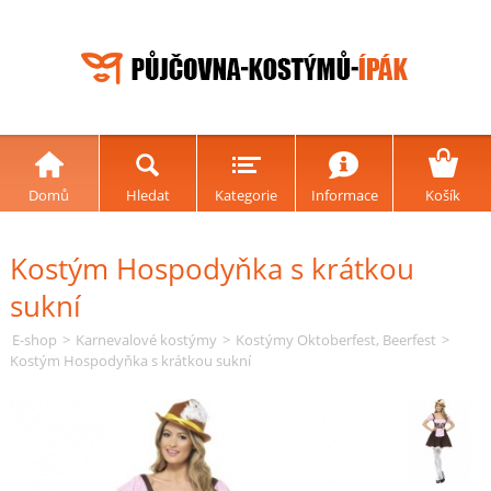
Domů
Hledat
Kategorie
Informace
Košík
Kostým Hospodyňka s krátkou
sukní
E-shop
>
Karnevalové kostýmy
>
Kostýmy Oktoberfest, Beerfest
>
Kostým Hospodyňka s krátkou sukní