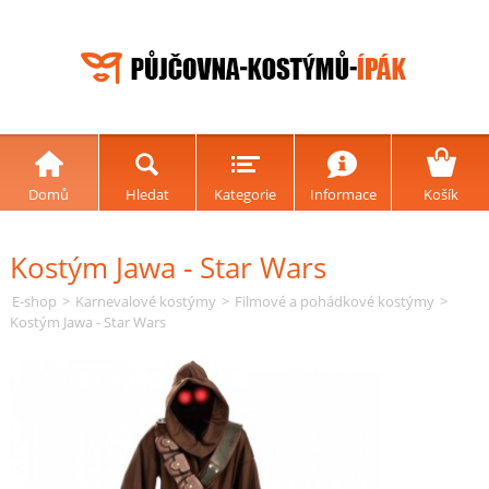
Domů
Hledat
Kategorie
Informace
Košík
Kostým Jawa - Star Wars
E-shop
>
Karnevalové kostýmy
>
Filmové a pohádkové kostýmy
>
Kostým Jawa - Star Wars