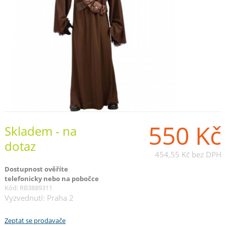
550 Kč
Skladem - na
dotaz
454,55 Kč
bez DPH
Dostupnost ověříte
telefonicky nebo na pobočce
Kód: RB3889311
Vyzvednutí: Praha 2
Zeptat se prodavače