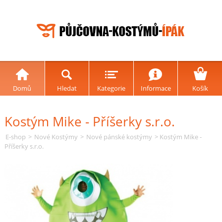
Domů
Hledat
Kategorie
Informace
Košík
Kostým Mike - Příšerky s.r.o.
E-shop
>
Nové Kostýmy
>
Nové pánské kostýmy
> Kostým Mike -
Příšerky s.r.o.