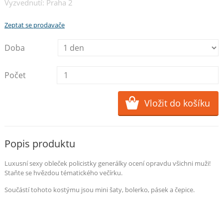
Vyzvednutí: Praha 2
Zeptat se prodavače
Doba
Počet
Popis produktu
Luxusní sexy obleček policistky generálky ocení opravdu všichni muži!
Staňte se hvězdou tématického večírku.
Součástí tohoto kostýmu jsou mini šaty, bolerko, pásek a čepice.