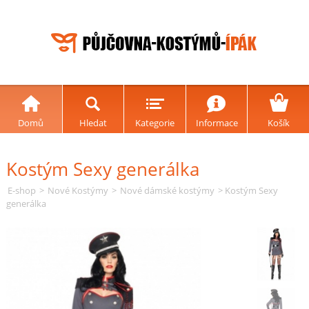
Domů
Hledat
Kategorie
Informace
Košík
Kostým Sexy generálka
E-shop
>
Nové Kostýmy
>
Nové dámské kostýmy
> Kostým Sexy
generálka