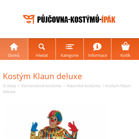
Domů
Hledat
Kategorie
Informace
Košík
Kostým Klaun deluxe
E-shop
>
Karnevalové kostýmy
>
Klaunské kostýmy
> Kostým Klaun
deluxe