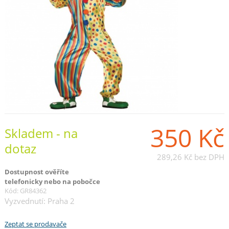
350 Kč
Skladem - na
dotaz
289,26 Kč
bez DPH
Dostupnost ověříte
telefonicky nebo na pobočce
Kód: GR84362
Vyzvednutí: Praha 2
Zeptat se prodavače