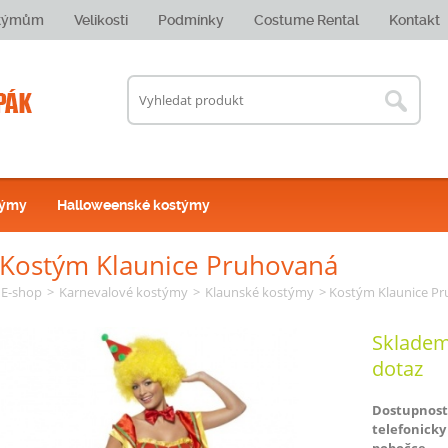
stýmům
Velikosti
Podmínky
Costume Rental
Kontakt
týmy
Halloweenské kostýmy
Kostým Klaunice Pruhovaná
E-shop
>
Karnevalové kostýmy
>
Klaunské kostýmy
> Kostým Klaunice P
Skladem
dotaz
Dostupnost
telefonicky