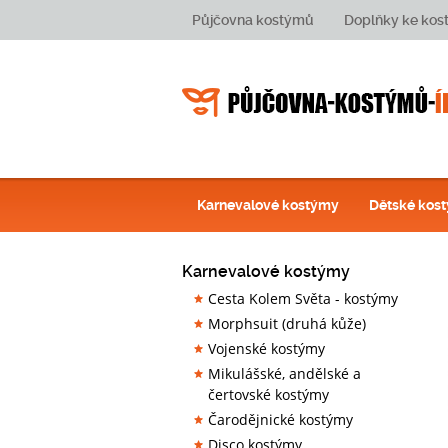
Půjčovna kostýmů
Doplňky ke ko
Karnevalové kostýmy
Dětské kos
Karnevalové kostýmy
Cesta Kolem Světa - kostýmy
Morphsuit (druhá kůže)
Vojenské kostýmy
Mikulášské, andělské a
čertovské kostýmy
Čarodějnické kostýmy
Disco kostýmy