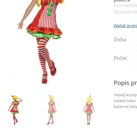
pobočce
Kód: SM392
Vyzvednutí
Zeptat se p
Doba
Počet
Popis p
Veselý kostý
oslavě nebo 
barevné šaty