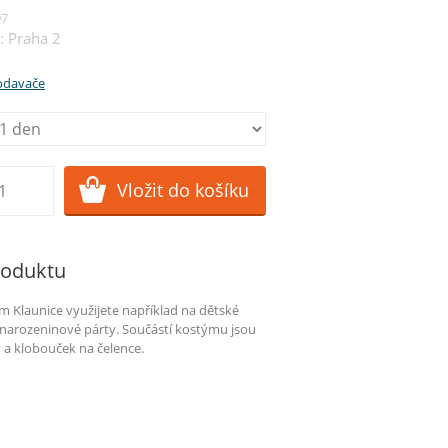
97
: Praha 2
rodavače
roduktu
m Klaunice využijete například na dětské
narozeninové párty. Součástí kostýmu jsou
 a klobouček na čelence.