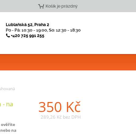
Košík je prázdný
Lublaňská 52, Praha 2
Po - Pá: 10:30 - 19:00, So: 12:30 - 18:30
+420 725 991 255
ruhovaná
350 Kč
 - na
289,26 Kč
bez DPH
 ověříte
 nebo na